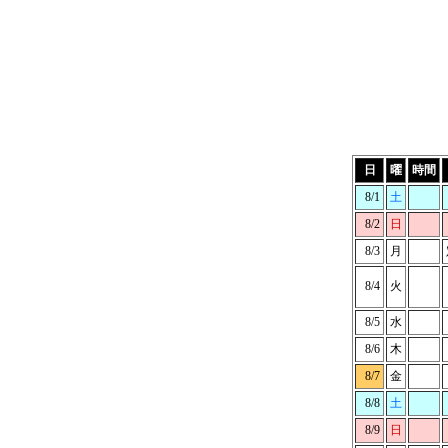
日
曜
時間
8/1
土
8/2
日
8/3
月
8/4
火
8/5
水
8/6
木
8/7
金
8/8
土
8/9
日