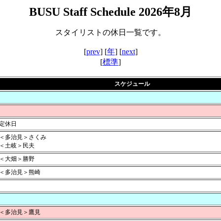
BUSU Staff Schedule 2026年8月
スタイリストの休日一覧です。
[
prev
] [
年
] [
next
]
[
標準
]
スケジュール
定休日
＜多治見＞さくみ
＜土岐＞民夫
＜大畑＞勝野
＜多治見＞熊崎
＜多治見＞鷹見