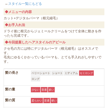
←
スタイル一覧にもどる
◆メニューの内容
カット+デジタルパーマ（根元縮毛）
◆お手入れ法
ドライ後に根元からジェミールクリームをつけて全体に動きを作
ったら完成です。
◆今回提案したヘアスタイルのアピール
クセ毛の方には特にデジタルパーマ（根元縮毛）はオススメで
す。
毛先にゆるくかかっているパーマも、とても手入れがしやすいで
す。
髪の長さ
ベリーショート
ショート
ミディアム
セミロング
ロング
髪の量
少ない
普通
多い
髪の質
柔らかい
普通
硬い