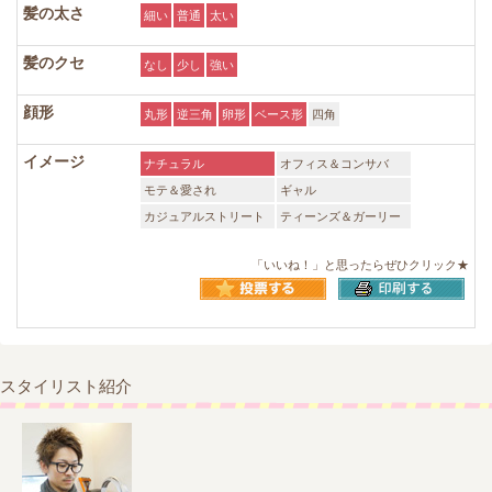
髪の太さ
細い
普通
太い
髪のクセ
なし
少し
強い
顔形
丸形
逆三角
卵形
ベース形
四角
イメージ
ナチュラル
オフィス＆コンサバ
モテ＆愛され
ギャル
カジュアルストリート
ティーンズ＆ガーリー
「いいね！」と思ったらぜひクリック★
スタイリスト紹介