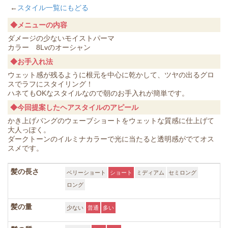
←
スタイル一覧にもどる
◆メニューの内容
ダメージの少ないモイストパーマ
カラー 8Lvのオーシャン
◆お手入れ法
ウェット感が残るように根元を中心に乾かして、ツヤの出るグロ
スでラフにスタイリング！
ハネてもOKなスタイルなので朝のお手入れが簡単です。
◆今回提案したヘアスタイルのアピール
かき上げバングのウェーブショートをウェットな質感に仕上げて
大人っぽく。
ダークトーンのイルミナカラーで光に当たると透明感がでてオス
スメです。
髪の長さ
ベリーショート
ショート
ミディアム
セミロング
ロング
髪の量
少ない
普通
多い