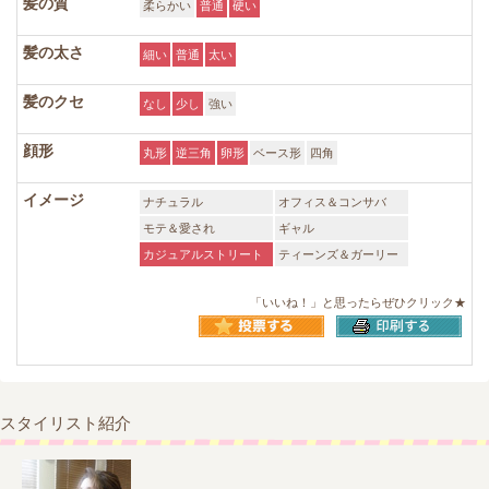
髪の質
柔らかい
普通
硬い
髪の太さ
細い
普通
太い
髪のクセ
なし
少し
強い
顔形
丸形
逆三角
卵形
ベース形
四角
イメージ
ナチュラル
オフィス＆コンサバ
モテ＆愛され
ギャル
カジュアルストリート
ティーンズ＆ガーリー
「いいね！」と思ったらぜひクリック★
スタイリスト紹介