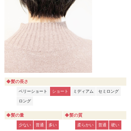
◆髪の長さ
ベリーショート
ショート
ミディアム
セミロング
ロング
◆髪の量
◆髪の質
少ない
普通
多い
柔らかい
普通
硬い