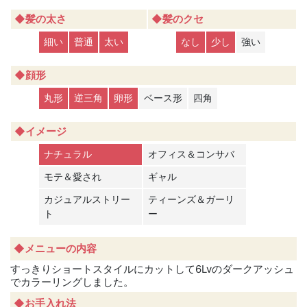
◆髪の太さ
◆髪のクセ
細い
普通
太い
なし
少し
強い
◆顔形
丸形
逆三角
卵形
ベース形
四角
◆イメージ
ナチュラル
オフィス＆コンサバ
モテ＆愛され
ギャル
カジュアルストリー
ティーンズ＆ガーリ
ト
ー
◆メニューの内容
すっきりショートスタイルにカットして6Lvのダークアッシュ
でカラーリングしました。
◆お手入れ法